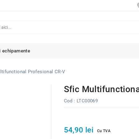
i echipamente
ltifunctional Profesional CR-V
Sfic Multifunction
Cod
: LTC00069
54,90 lei
Cu TVA