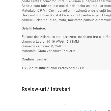
poate sertiza conectori între 0,75-6mm și capseaza termi
Acesta este fabricat din otel dur de înaltă calitate, iar ma
Materialul CR-V ( Crom-vanadium ) asigură o rezistență înd
Designul multifuncțional îl face potrivit pentru o gamă lar
domeniul electric, auto, moto, montarea panourilor fotovol
Detalii tehnice:
Functii: dezizolare, taiere, sertizare, modelare fire și str
diametru taiere: 10-16 AWG 12-18MM
diametru sertizare: 0,75-6mm
materiale: Crom-vanadium/ cauciuc
Continut pachet:
1 x Sfic Multifunctional Profesional CR-V
Review-uri / Intrebari