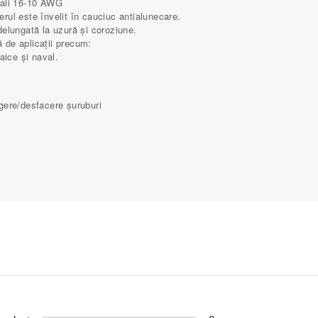
nali 16-10 AWG
nerul este învelit în cauciuc antialunecare.
elungată la uzură și coroziune.
gă de aplicații precum:
taice și naval.
ângere/desfacere șuruburi