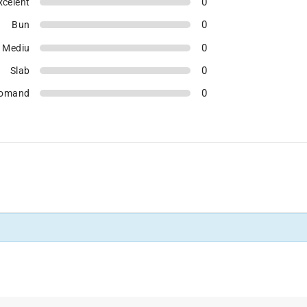
0
xcelent
0
Bun
0
Mediu
0
Slab
0
comand