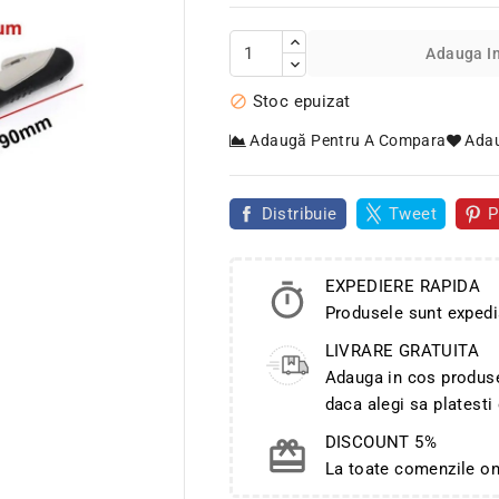
Adauga I
Stoc epuizat

Adaugă Pentru A Compara
Adau
Distribuie
Tweet
P
EXPEDIERE RAPIDA
Produsele sunt expedi

LIVRARE GRATUITA
Adauga in cos produse 
daca alegi sa platesti
DISCOUNT 5%
La toate comenzile o