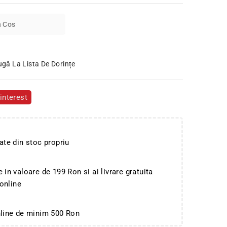
n Cos
gă La Lista De Dorințe
interest
ate din stoc propriu
in valoare de 199 Ron si ai livrare gratuita
 online
nline de minim 500 Ron