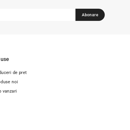
duse
uceri de pret
oduse noi
p vanzari