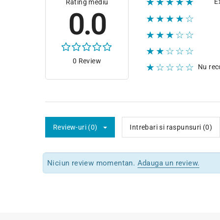
★★★★★
E
Rating mediu
0.0
★★★★☆
★★★☆☆
★★☆☆☆
0 Review
★☆☆☆☆
Nu re
Review-uri (0)
Intrebari si raspunsuri (0)
Niciun review momentan.
Adauga un review.