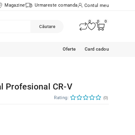
Magazine
Urmareste comanda
Contul meu
0
0
0
Căutare
Oferte
Card cadou
al Profesional CR-V
Rating:
(0)