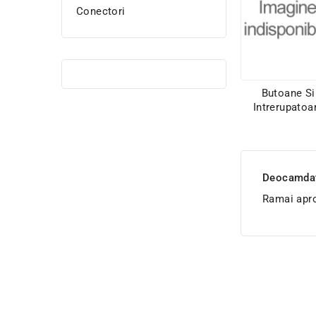
Conectori
Butoane Si
Intrerupatoa
Deocamdata
Ramai apro