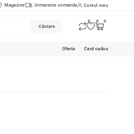
Magazine
Urmareste comanda
Contul meu
0
0
0
Căutare
Oferte
Card cadou