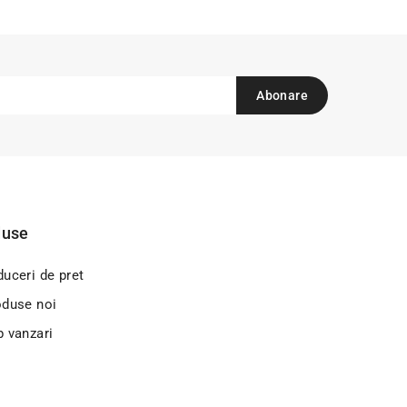
duse
uceri de pret
oduse noi
p vanzari