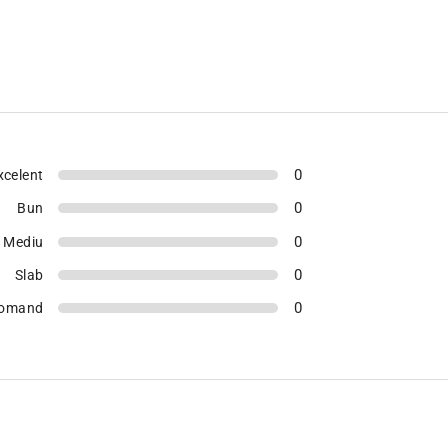
0
xcelent
0
Bun
0
Mediu
0
Slab
0
comand