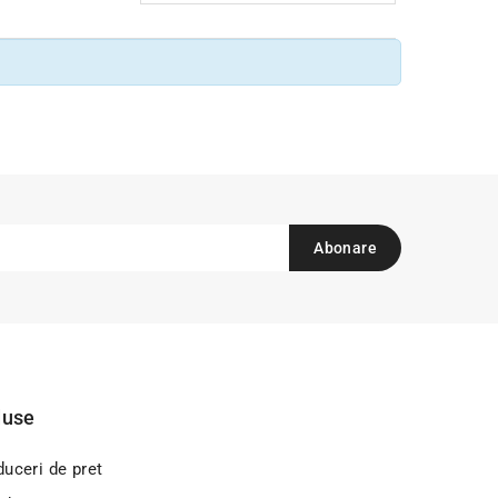
duse
uceri de pret