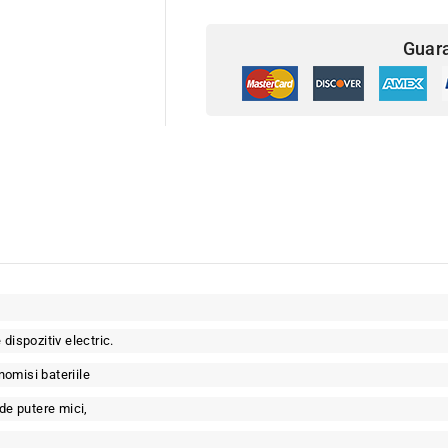
Guar
dispozitiv electric.
omisi bateriile
 de putere mici,