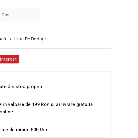
n Cos
gă La Lista De Dorințe
interest
ate din stoc propriu
in valoare de 199 Ron si ai livrare gratuita
 online
nline de minim 500 Ron