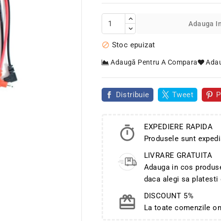
Adauga I
Stoc epuizat

Adaugă Pentru A Compara
Adau
Distribuie
Tweet
P
EXPEDIERE RAPIDA
Produsele sunt expedi

LIVRARE GRATUITA
Adauga in cos produse 
daca alegi sa platesti
DISCOUNT 5%
La toate comenzile o