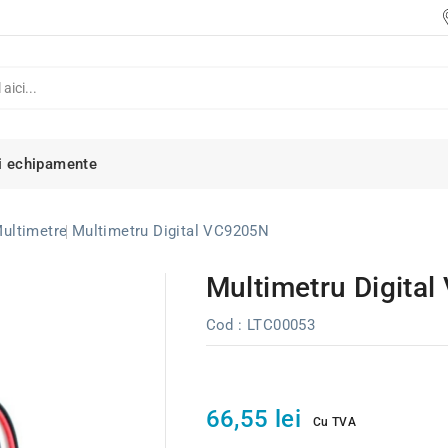
i echipamente
ultimetre
Multimetru Digital VC9205N
Multimetru Digita
Cod
: LTC00053
66,55 lei
Cu TVA