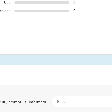
0
Slab
0
comand
uri, promotii si informatii