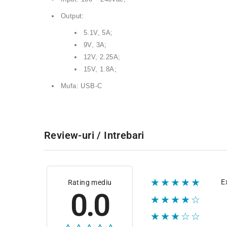
Output:
5.1V, 5A;
9V, 3A;
12V, 2.25A;
15V, 1.8A;
Mufa: USB-C
Review-uri / Intrebari
★★★★★
E
Rating mediu
0.0
★★★★☆
★★★☆☆