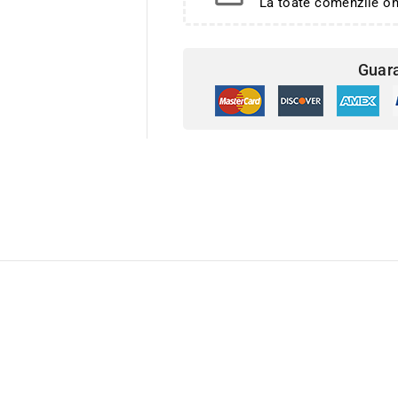
La toate comenzile o
Guar