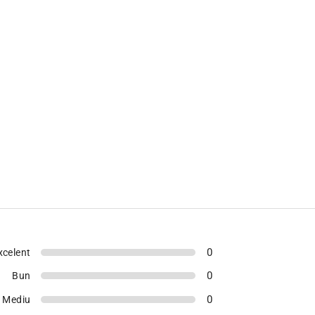
0
xcelent
0
Bun
0
Mediu