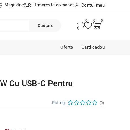
Magazine
Urmareste comanda
Contul meu
0
0
0
Căutare
Oferte
Card cadou
7W Cu USB-C Pentru
Rating:
(0)