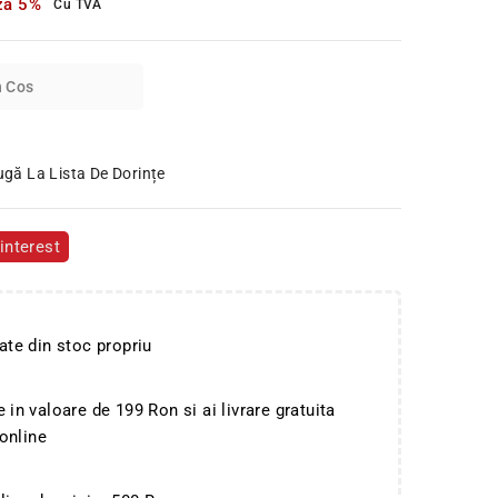
za 5%
Cu TVA
n Cos
gă La Lista De Dorințe
interest
ate din stoc propriu
in valoare de 199 Ron si ai livrare gratuita
 online