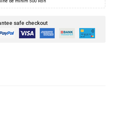
nline de minim 500 Ron
antee safe checkout