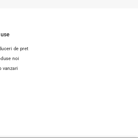
duse
uceri de pret
oduse noi
p vanzari