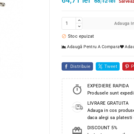
64,71 lei
68,12 lei
Salvea
Adauga I
Stoc epuizat

Adaugă Pentru A Compara
Adau
Distribuie
Tweet
P

EXPEDIERE RAPIDA
Produsele sunt expedi
LIVRARE GRATUITA
Adauga in cos produse 
daca alegi sa platesti
DISCOUNT 5%