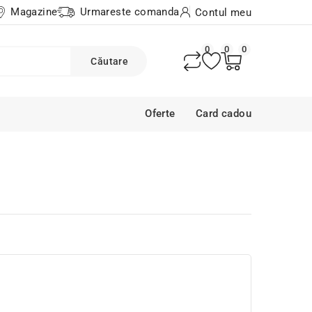
Magazine
Urmareste comanda
Contul meu
0
0
0
Căutare
Oferte
Card cadou