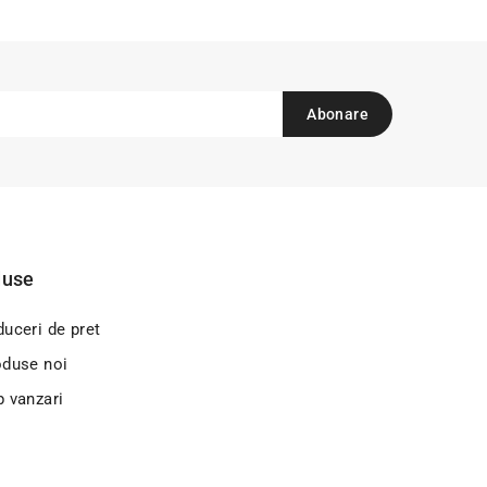
duse
uceri de pret
oduse noi
p vanzari